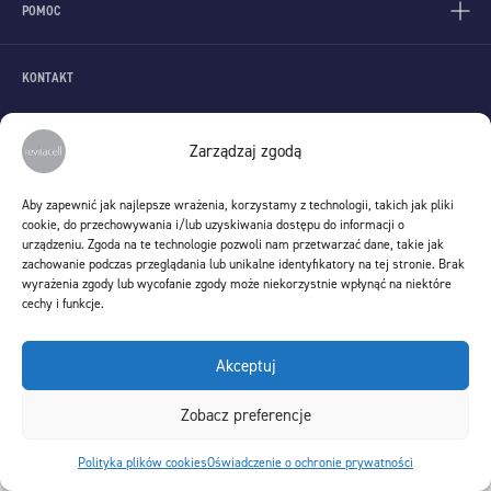
POMOC
KONTAKT
Stem Cells Spin S.A.
ul. Lenartowicza 6
Zarządzaj zgodą
51-140 Wrocław
KONTAKT@REVITACELL.PL
Aby zapewnić jak najlepsze wrażenia, korzystamy z technologii, takich jak pliki
cookie, do przechowywania i/lub uzyskiwania dostępu do informacji o
Infolinia
urządzeniu. Zgoda na te technologie pozwoli nam przetwarzać dane, takie jak
zachowanie podczas przeglądania lub unikalne identyfikatory na tej stronie. Brak
(czynna w godzinach 9:00 - 15-00 w dni robocze)
wyrażenia zgody lub wycofanie zgody może niekorzystnie wpłynąć na niektóre
+48 71 736 00 85
cechy i funkcje.
©2026 Revitacell
Akceptuj
Zobacz preferencje
Polityka plików cookies
Oświadczenie o ochronie prywatności