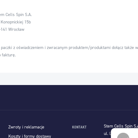
em Cells Spin S.A.
. Konopnickiej 15b
-141 Wrocław
 paczki z oświadczeniem i zwracanym produktem/produktami dołącz także w
b fakturę.
Stem Cells Spin S.
Zwroty i reklamacje
KONTAKT
ul. Lenartowicza 6
Koszty i formy dostawy