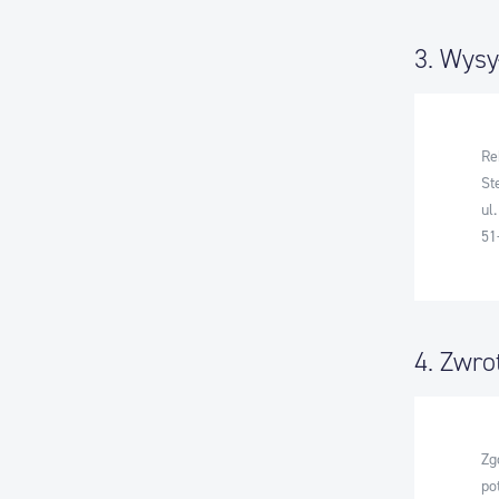
3. Wysy
Re
St
ul
51
4. Zwro
Zg
po