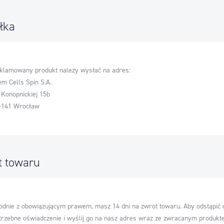
łka
klamowany produkt należy wysłać na adres:
em Cells Spin S.A.
. Konopnickiej 15b
-141 Wrocław
t towaru
odnie z obowiązującym prawem, masz 14 dni na zwrot towaru. Aby odstąpić o
trzebne oświadczenie i wyślij go na nasz adres wraz ze zwracanym produk