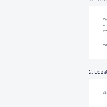
Wy
e-
wa
Wz
2. Odes
Sk