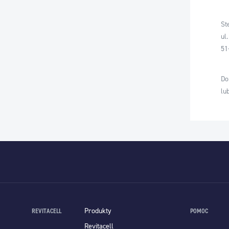
St
ul
51
Do
lu
Produkty
REVITACELL
POMOC
Revitacell