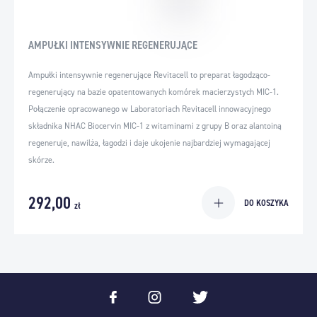
AMPUŁKI INTENSYWNIE REGENERUJĄCE
Ampułki intensywnie regenerujące Revitacell to preparat łagodząco-
regenerujący na bazie opatentowanych komórek macierzystych MIC-1.
Połączenie opracowanego w Laboratoriach Revitacell innowacyjnego
składnika NHAC Biocervin MIC-1 z witaminami z grupy B oraz alantoiną
regeneruje, nawilża, łagodzi i daje ukojenie najbardziej wymagającej
skórze.
292,00
DO KOSZYKA
zł