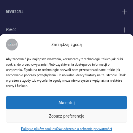
REVITACELL
POMOC
Zarządzaj zgodą
KONTAKT
Aby zapewnić jak najlepsze wrażenia, korzystamy z technologii, takich jak pliki
Stem Cells Spin S.A.
cookie, do przechowywania i/lub uzyskiwania dostępu do informacji o
ul. Lenartowicza 6
urządzeniu. Zgoda na te technologie pozwoli nam przetwarzać dane, takie jak
51-140 Wrocław
zachowanie podczas przeglądania lub unikalne identyfikatory na tej stronie. Brak
wyrażenia zgody lub wycofanie zgody może niekorzystnie wpłynąć na niektóre
KONTAKT@REVITACELL.PL
cechy i funkcje.
Infolinia
(czynna w godzinach 9:00 - 15-00 w dni robocze)
Akceptuj
+48 71 736 00 85
Zobacz preferencje
©2026 Revitacell
Polityka plików cookies
Oświadczenie o ochronie prywatności