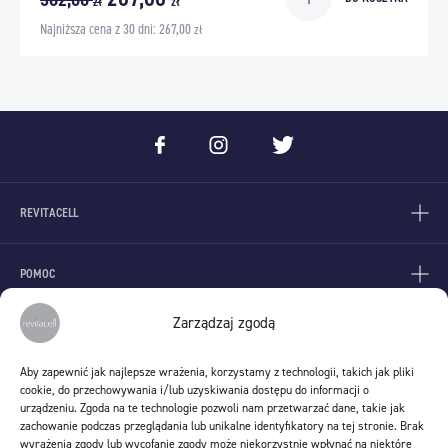
zł
zł
Najniższa cena z 30 dni:
267,00
zł
REVITACELL
POMOC
Zarządzaj zgodą
KONTAKT
Aby zapewnić jak najlepsze wrażenia, korzystamy z technologii, takich jak pliki
Stem Cells Spin S.A.
cookie, do przechowywania i/lub uzyskiwania dostępu do informacji o
ul. Lenartowicza 6
urządzeniu. Zgoda na te technologie pozwoli nam przetwarzać dane, takie jak
51-140 Wrocław
zachowanie podczas przeglądania lub unikalne identyfikatory na tej stronie. Brak
wyrażenia zgody lub wycofanie zgody może niekorzystnie wpłynąć na niektóre