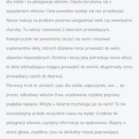
dla siebie i na pielęgnację włosów. Często borykamy się z
wypadaniem włosów i lista powodów wydaje się nas przytłaczać.
Nasza reakcja na problem powinna uwzględniać wiek czy ewentualne
choroby. Tu należy rozmawiać z lekarzem prowadzącym.
Kategorycznie nie powinniśmy leczyć się sami i stosować
suplementów diety, których działanie może prowadzić do wielu
objawów niepożądanych. Ostatnią rzeczą jaką potrzebują nasze włosy
to dieta odchudzająca mogąca prowadzić do anemii, długotrwały stres
prowadzący często do depresji.
Pierwszy krok to uśmiech, czas dla siebie, odpoczynek, sen … bo
proces odbudowy włosów trwa, oczekiwanie szybkiej poprawy
pogłębia napięcie. Wizyta u lekarza trychologa już za nami? To nie
oszczędzajmy przede wszystkim czasu na wybór środków do
pielęgnacji włosów, czytajmy informację na opakowaniu. Dbajmy o
skórę głowy, znajdźmy czas na delikatny masaż poprawiający