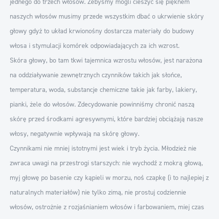
jednego do trzech włosów. Żebyśmy mogli cieszyć się pięknem
naszych włosów musimy przede wszystkim dbać o ukrwienie skóry
głowy gdyż to układ krwionośny dostarcza materiały do budowy
włosa i stymulacji komórek odpowiadających za ich wzrost.
Skóra głowy, bo tam tkwi tajemnica wzrostu włosów, jest narażona
na oddziaływanie zewnętrznych czynników takich jak słońce,
temperatura, woda, substancje chemiczne takie jak farby, lakiery,
pianki, żele do włosów. Zdecydowanie powinniśmy chronić naszą
skórę przed środkami agresywnymi, które bardziej obciążają nasze
włosy, negatywnie wpływają na skórę głowy.
Czynnikami nie mniej istotnymi jest wiek i tryb życia. Młodzież nie
zwraca uwagi na przestrogi starszych: nie wychodź z mokrą głową,
myj głowę po basenie czy kąpieli w morzu, noś czapkę (i to najlepiej z
naturalnych materiałów) nie tylko zimą, nie prostuj codziennie
włosów, ostrożnie z rozjaśnianiem włosów i farbowaniem, miej czas