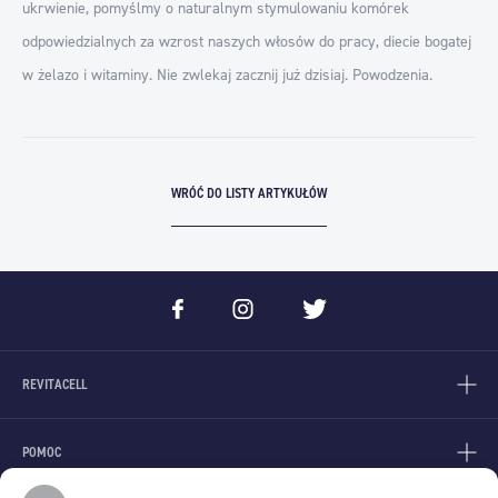
ukrwienie, pomyślmy o naturalnym stymulowaniu komórek
odpowiedzialnych za wzrost naszych włosów do pracy, diecie bogatej
w żelazo i witaminy. Nie zwlekaj zacznij już dzisiaj. Powodzenia.
WRÓĆ DO LISTY ARTYKUŁÓW
REVITACELL
POMOC