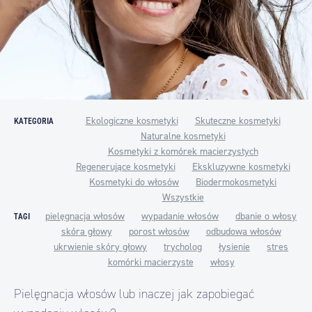
Ekologiczne kosmetyki
Skuteczne kosmetyki
KATEGORIA
Naturalne kosmetyki
Kosmetyki z komórek macierzystych
Regenerujące kosmetyki
Ekskluzywne kosmetyki
Kosmetyki do włosów
Biodermokosmetyki
Wszystkie
pielęgnacja włosów
wypadanie włosów
dbanie o włosy
TAGI
skóra głowy
porost włosów
odbudowa włosów
ukrwienie skóry głowy
trycholog
łysienie
stres
komórki macierzyste
włosy
Pielęgnacja włosów lub inaczej jak zapobiegać