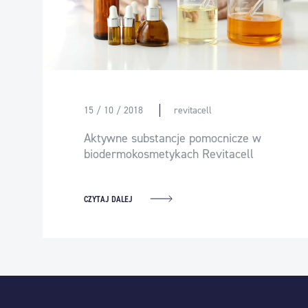
15 / 10 / 2018
revitacell
Aktywne substancje pomocnicze w
biodermokosmetykach Revitacell
CZYTAJ DALEJ